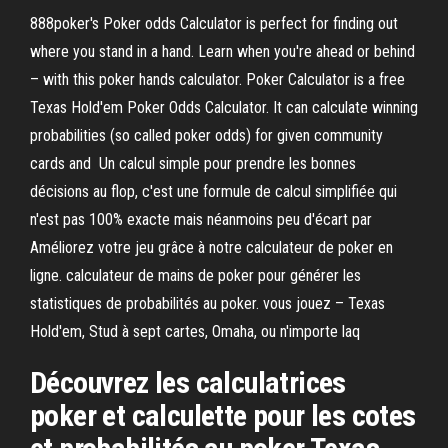
888poker's Poker odds Calculator is perfect for finding out
where you stand in a hand. Learn when you're ahead or behind
– with this poker hands calculator. Poker Calculator is a free
Texas Hold'em Poker Odds Calculator. It can calculate winning
probabilities (so called poker odds) for given community
cards and Un calcul simple pour prendre les bonnes
décisions au flop, c'est une formule de calcul simplifiée qui
n'est pas 100% exacte mais néanmoins peu d'écart par
Améliorez votre jeu grâce à notre calculateur de poker en
ligne. calculateur de mains de poker pour générer les
statistiques de probabilités au poker. vous jouez – Texas
Hold'em, Stud à sept cartes, Omaha, ou n'importe laq
Découvrez les calculatrices
poker et calculette pour les cotes