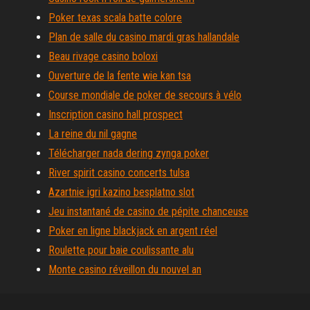
Poker texas scala batte colore
Plan de salle du casino mardi gras hallandale
Beau rivage casino boloxi
Ouverture de la fente wie kan tsa
Course mondiale de poker de secours à vélo
Inscription casino hall prospect
La reine du nil gagne
Télécharger nada dering zynga poker
River spirit casino concerts tulsa
Azartnie igri kazino besplatno slot
Jeu instantané de casino de pépite chanceuse
Poker en ligne blackjack en argent réel
Roulette pour baie coulissante alu
Monte casino réveillon du nouvel an