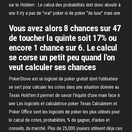
sur le Holdem : Le calcul des probabilités doit donc aboutir à
une Il n'y a pas de "vrai" poker ni de poker "de luxe" mais une
Vous avez alors 8 chances sur 47
de toucher la quinte soit 17% ou
encore 1 chance sur 6. Le calcul
se corse un petit peu quand l'on
veut calculer ses chances
PokerStove est un logiciel de poker gratuit dont l'utilisateur
se sert pour calculer les cotes dans une situation donnée au
Texas Hold'em.Il permet de savoir l'équité d'une main face à
une Les logiciels et calculatrice poker Texas Calculatem et
Poker Office sont les logiciels de poker les plus utilisés pour
le calcul de cotes, probabilités, % de gagner, d'aides et
conseils, du marché. Plus de 25,000 joueurs utilisent déja ces