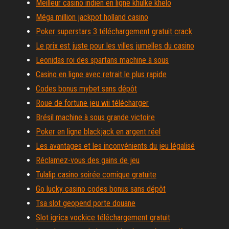
Meilleur casino indien en ligne khulke khelo
Méga million jackpot holland casino
Poker superstars 3 téléchargement gratuit crack
Le prix est juste pour les villes jumelles du casino
Leonidas roi des spartans machine à sous
Casino en ligne avec retrait le plus rapide
Codes bonus mybet sans dépôt
Roue de fortune jeu wii télécharger
Brésil machine à sous grande victoire
Poker en ligne blackjack en argent réel
Les avantages et les inconvénients du jeu légalisé
Réclamez-vous des gains de jeu
Tulalip casino soirée comique gratuite
Go lucky casino codes bonus sans dépôt
Tsa slot geopend porte douane
Slot igrica vockice téléchargement gratuit