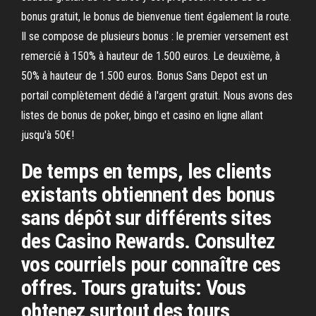
bonus gratuit, le bonus de bienvenue tient également la route.
Il se compose de plusieurs bonus : le premier versement est
remercié à 150% à hauteur de 1.500 euros. Le deuxième, à
50% à hauteur de 1.500 euros. Bonus Sans Depot est un
portail complètement dédié à l'argent gratuit. Nous avons des
listes de bonus de poker, bingo et casino en ligne allant
jusqu'à 50€!
De temps en temps, les clients
existants obtiennent des bonus
sans dépôt sur différents sites
des Casino Rewards. Consultez
vos courriels pour connaître ces
offres. Tours gratuits: Vous
obtenez surtout des tours