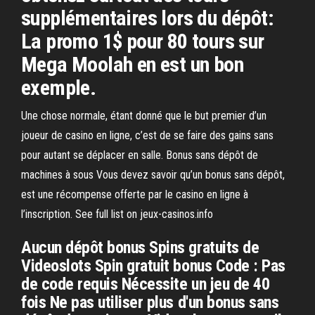
supplémentaires lors du dépôt:
La promo 1$ pour 80 tours sur
Mega Moolah en est un bon
exemple.
Une chose normale, étant donné que le but premier d’un
joueur de casino en ligne, c’est de se faire des gains sans
pour autant se déplacer en salle. Bonus sans dépôt de
machines à sous Vous devez savoir qu’un bonus sans dépôt,
est une récompense offerte par le casino en ligne à
l’inscription. See full list on jeux-casinos.info
Aucun dépôt bonus Spins gratuits de
Videoslots Spin gratuit bonus Code : Pas
de code requis Nécessite un jeu de 40
fois Ne pas utiliser plus d'un bonus sans