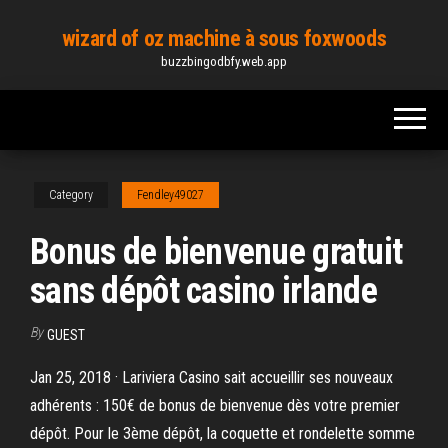
Skip
wizard of oz machine à sous foxwoods
to
buzzbingodbfy.web.app
the
content
Category
Fendley49027
Bonus de bienvenue gratuit
sans dépôt casino irlande
By
GUEST
Jan 25, 2018 · Lariviera Casino sait accueillir ses nouveaux
adhérents : 150€ de bonus de bienvenue dès votre premier
dépôt. Pour le 3ème dépôt, la coquette et rondelette somme