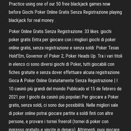
Practice using one of our 50 free blackjack games now
before Giochi Poker Online Gratis Senza Registrazione playing
blackjack for real money .
Poker Online Gratis Senza Registrazione. 33 likes. giochi
poker gratis Entra per giocare con i migliori giochi di poker
online gratis, senza registrazione e senza soldi: Poker Texas
Hold’Em, Governor of Poker 2, Poker Heads Up. Tra i vari titoli
in elenco ci sono diversi giochi di Poker, tutti giocabili con
fiches gratuite e senza dover effettuare alcuna registrazione.
Gioca A Poker Online Gratuitamente Senza Registrazione | I
10 casinò più grandi del mondo Publicado el 15 de febrero de
2021 por I giochi da casinò più popolari Per giocare a Poker
gratis, senza soldi, ci sono due possibilità. Nelle migliori sale
di poker online potrai giocare partite a soldi finti con altre
persone, e provare i tornei freeroll (tornei di poker con
ingresso gratuito e vincite in denaro). Altrimenti, puoi giocare