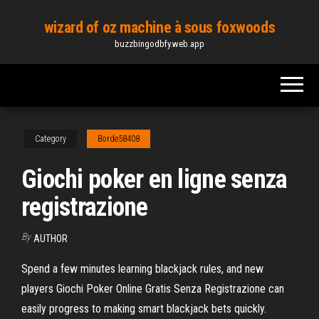
Skip
wizard of oz machine à sous foxwoods
to
buzzbingodbfy.web.app
the
content
Category
Borde58408
Giochi poker en ligne senza
registrazione
By
AUTHOR
Spend a few minutes learning blackjack rules, and new
players Giochi Poker Online Gratis Senza Registrazione can
easily progress to making smart blackjack bets quickly.