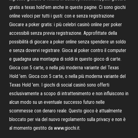
gratis a texas hold'em anche in queste pagine. Ci sono giochi
online veloci per tutti i gusti: con e senza registrazione
Giocare a poker gratis: i più celebri casinò online per poker
accessibili senza previa registrazione. Approfittate della
possibilità di giocare a poker online senza spendere un soldo
e senza dovervi registrare. Gioca al poker contro il computer
e guadagna una montagna di soldi in questo gioco di carte.
Gioca con 5 carte, o nella più moderna variante del Texas
Hold 'em. Gioca con 5 carte, o nella più moderna variante del
Texas Hold 'em. I giochi di social casinò sono offerti
esclusivamente a scopo di intrattenimento e non influiscono in
alcun modo su un eventuale successo futuro nelle
scommesse con denaro reale. Questo gioco è attualmente
bloccato per via del nuovo regolamento sulla privacy e non è
al momento gestito da www.giochi.it.